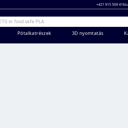
+421 915 509 416
s
Pótalkatrészek
3D nyomtatás
K