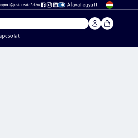
Áfával együtt.
upport@justcreate3d
.hu
apcsolat