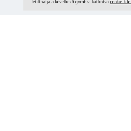
letilthatja a következő gombra kattintva
cookie-k le
Kapcsolatfelvétel
Could 
support@justcreate3D.hu
+421 915 509 416
Cégjegyzékszám
: 54557780
Üzleti ügyfél és Szlovákián kívüli
vásárlás? Adja meg ÁFA-
azonosítóját az ÁFA-mentes