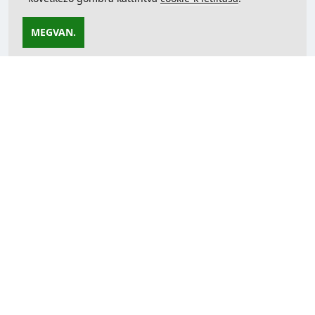
MEGVAN.
Az oldal nem található
A keresett oldal nem létezik.
.