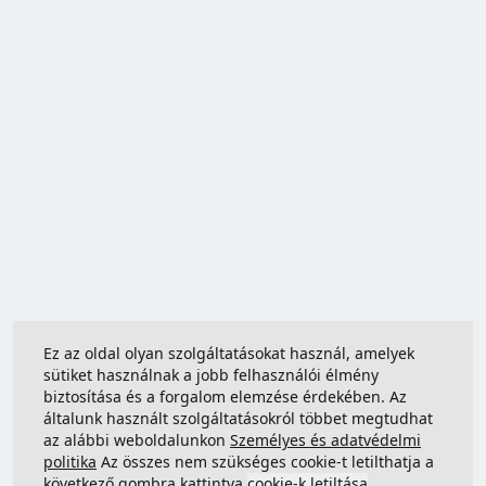
Ez az oldal olyan szolgáltatásokat használ, amelyek
sütiket használnak a jobb felhasználói élmény
biztosítása és a forgalom elemzése érdekében. Az
általunk használt szolgáltatásokról többet megtudhat
az alábbi weboldalunkon
Személyes és adatvédelmi
politika
Az összes nem szükséges cookie-t letilthatja a
következő gombra kattintva
cookie-k letiltása
.