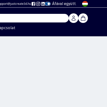
Áfával együtt.
upport@justcreate3d
.hu
apcsolat