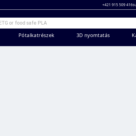
+421 915 509 416
s
Pótalkatrészek
3D nyomtatás
K