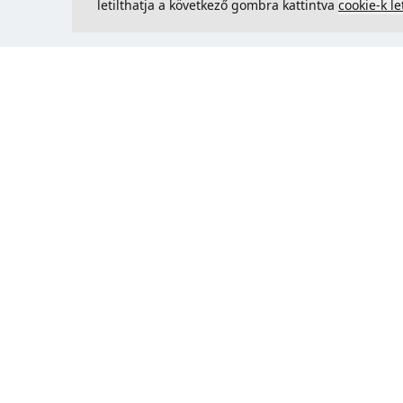
letilthatja a következő gombra kattintva
cookie-k le
Kapcsolatfelvétel
Could 
support@justcreate3D.hu
+421 915 509 416
Cégjegyzékszám
: 54557780
Üzleti ügyfél és Szlovákián kívüli
vásárlás? Adja meg ÁFA-
azonosítóját az ÁFA-mentes