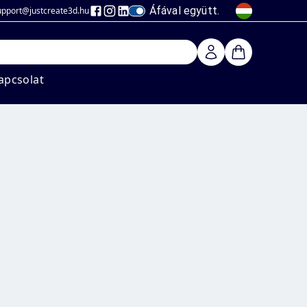
Áfával együtt.
upport@justcreate3d
.hu
apcsolat