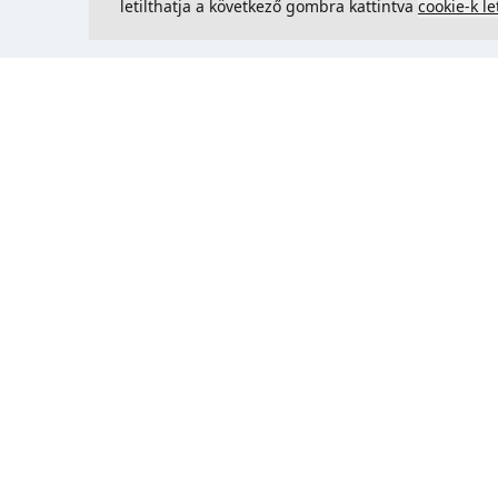
letilthatja a következő gombra kattintva
cookie-k le
Kapcsolatfelvétel
Could 
support@justcreate3D.hu
+421 915 509 416
Cégjegyzékszám
: 54557780
Üzleti ügyfél és Szlovákián kívüli
vásárlás? Adja meg ÁFA-
azonosítóját az ÁFA-mentes