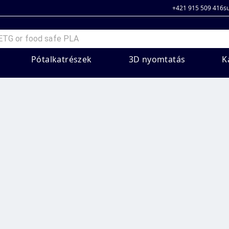
+421 915 509 416
s
Pótalkatrészek
3D nyomtatás
K