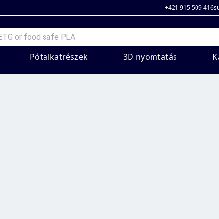
+421 915 509 416
s
Pótalkatrészek
3D nyomtatás
K