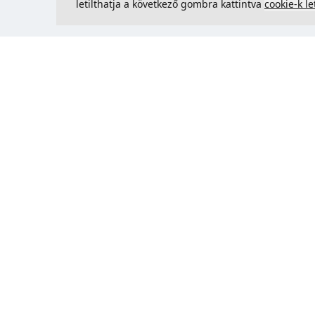
letilthatja a következő gombra kattintva
cookie-k le
Kapcsolatfelvétel
Could 
support@justcreate3D.hu
+421 915 509 416
Cégjegyzékszám
: 54557780
Üzleti ügyfél és Szlovákián kívüli
vásárlás? Adja meg ÁFA-
azonosítóját az ÁFA-mentes