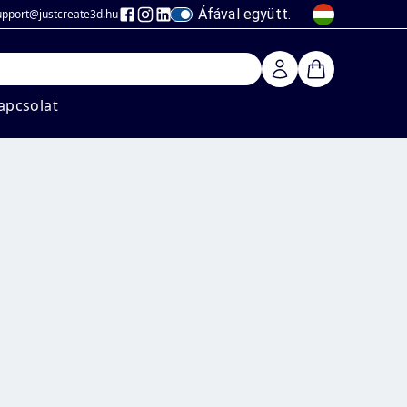
Áfával együtt.
upport@justcreate3d
.hu
apcsolat