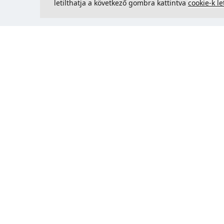
letilthatja a következő gombra kattintva
cookie-k le
Kapcsolatfelvétel
Could 
support@justcreate3D.hu
+421 915 509 416
Cégjegyzékszám
: 54557780
Üzleti ügyfél és Szlovákián kívüli
vásárlás? Adja meg ÁFA-
azonosítóját az ÁFA-mentes