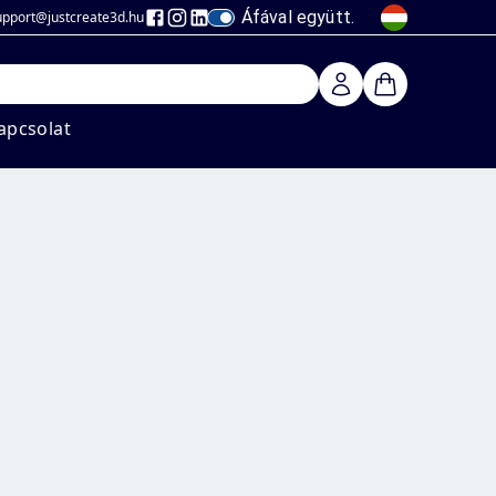
Áfával együtt.
upport@justcreate3d
.hu
apcsolat