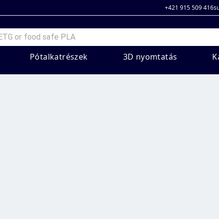
+421 915 509 416
s
Pótalkatrészek
3D nyomtatás
K