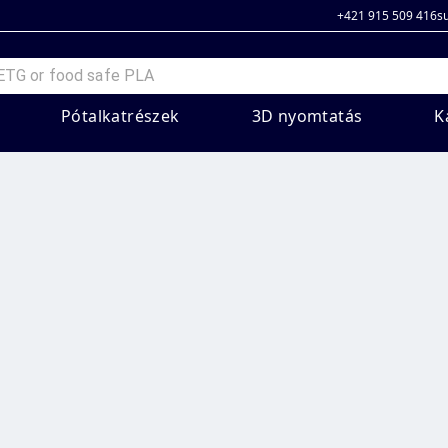
+421 915 509 416
s
Pótalkatrészek
3D nyomtatás
K