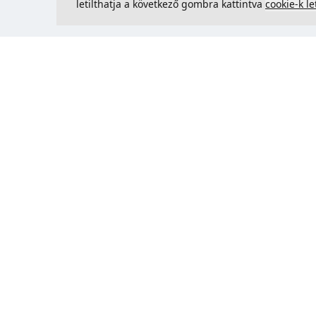
letilthatja a következő gombra kattintva
cookie-k le
Kapcsolatfelvétel
Could 
support@justcreate3D.hu
+421 915 509 416
Cégjegyzékszám
: 54557780
Üzleti ügyfél és Szlovákián kívüli
vásárlás? Adja meg ÁFA-
azonosítóját az ÁFA-mentes