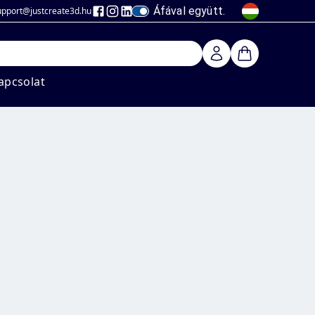
Áfával együtt.
upport@justcreate3d
.hu
apcsolat