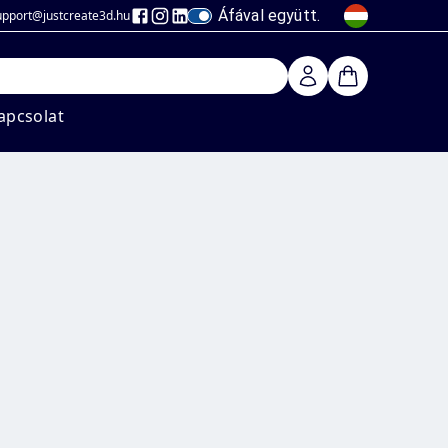
Áfával együtt.
upport@justcreate3d
.hu
apcsolat