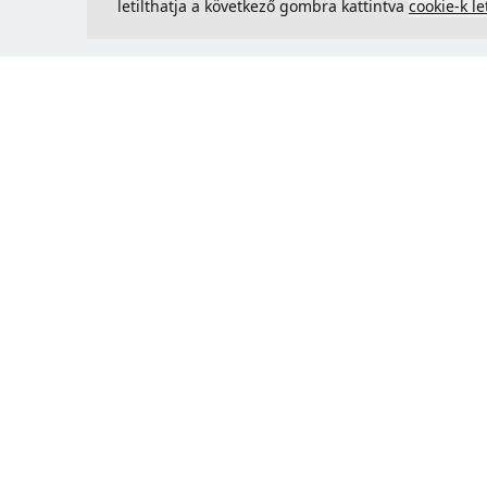
letilthatja a következő gombra kattintva
cookie-k le
Kapcsolatfelvétel
Could 
support@justcreate3D.hu
+421 915 509 416
Cégjegyzékszám
: 54557780
Üzleti ügyfél és Szlovákián kívüli
vásárlás? Adja meg ÁFA-
azonosítóját az ÁFA-mentes