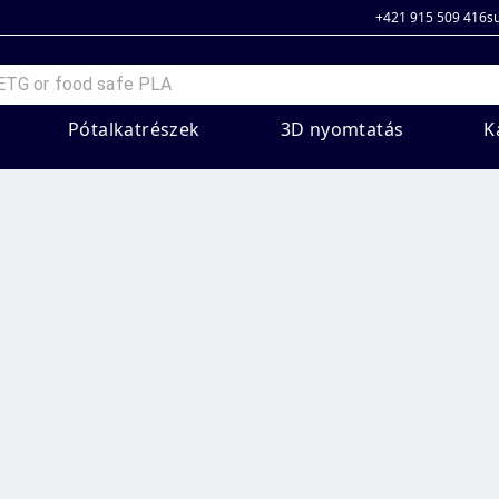
+421 915 509 416
s
Pótalkatrészek
3D nyomtatás
K