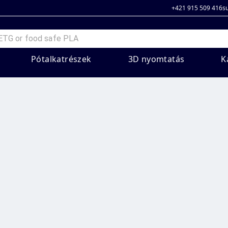
+421 915 509 416
s
Pótalkatrészek
3D nyomtatás
K