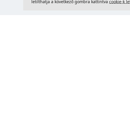
letilthatja a következő gombra kattintva
cookie-k le
Kapcsolatfelvétel
Could 
support@justcreate3D.hu
+421 915 509 416
Cégjegyzékszám
: 54557780
Üzleti ügyfél és Szlovákián kívüli
vásárlás? Adja meg ÁFA-
azonosítóját az ÁFA-mentes