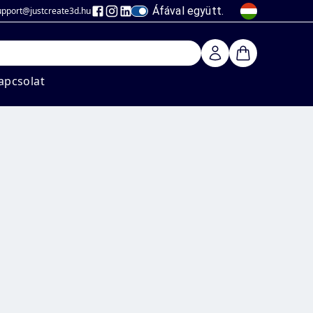
Áfával együtt.
upport@justcreate3d
.hu
apcsolat