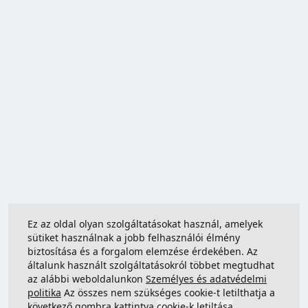
Ez az oldal olyan szolgáltatásokat használ, amelyek
sütiket használnak a jobb felhasználói élmény
biztosítása és a forgalom elemzése érdekében. Az
általunk használt szolgáltatásokról többet megtudhat
az alábbi weboldalunkon
Személyes és adatvédelmi
politika
Az összes nem szükséges cookie-t letilthatja a
következő gombra kattintva
cookie-k letiltása
.