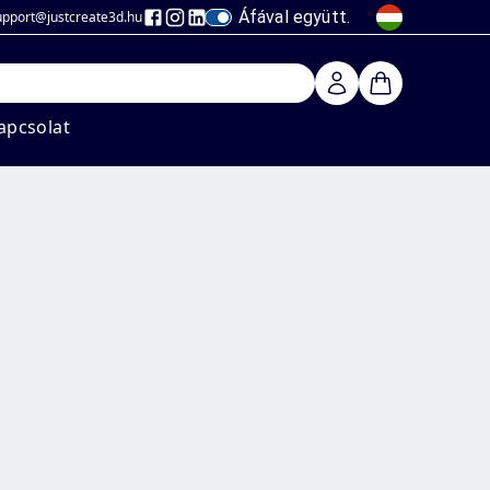
Áfával együtt.
upport@justcreate3d
.hu
apcsolat