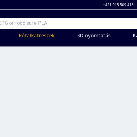
+421 915 509 416
s
Pótalkatrészek
3D nyomtatás
K