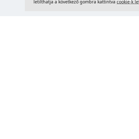
letilthatja a következő gombra kattintva
cookie-k le
Kapcsolatfelvétel
Could 
support@justcreate3D.hu
+421 915 509 416
Cégjegyzékszám
: 54557780
Üzleti ügyfél és Szlovákián kívüli
vásárlás? Adja meg ÁFA-
azonosítóját az ÁFA-mentes