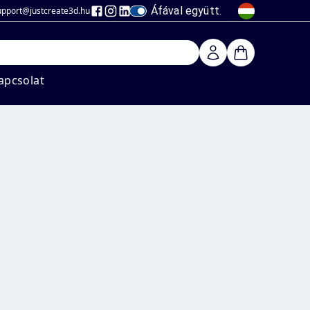
Áfával együtt.
upport@justcreate3d
.hu
apcsolat