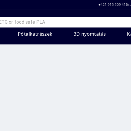
+421 915 509 416
s
Pótalkatrészek
3D nyomtatás
K