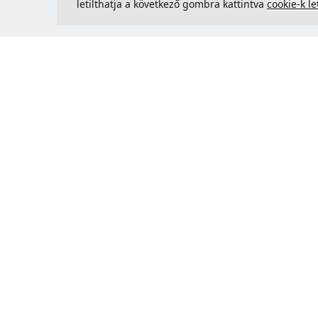
letilthatja a következő gombra kattintva
cookie-k le
Kapcsolatfelvétel
Could 
support@justcreate3D.hu
+421 915 509 416
Cégjegyzékszám
: 54557780
Üzleti ügyfél és Szlovákián kívüli
vásárlás? Adja meg ÁFA-
azonosítóját az ÁFA-mentes