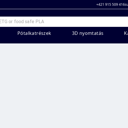
+421 915 509 416
s
Pótalkatrészek
3D nyomtatás
K