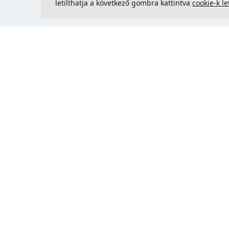
letilthatja a következő gombra kattintva
cookie-k le
Kapcsolatfelvétel
Could 
support@justcreate3D.hu
+421 915 509 416
Cégjegyzékszám
: 54557780
Üzleti ügyfél és Szlovákián kívüli
vásárlás? Adja meg ÁFA-
azonosítóját az ÁFA-mentes