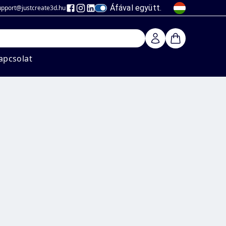
Áfával együtt.
upport@justcreate3d
.hu
apcsolat