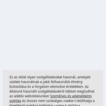
Ez az oldal olyan szolgáltatásokat használ, amelyek
sütiket használnak a jobb felhasználói élmény
biztosítása és a forgalom elemzése érdekében. Az
általunk használt szolgáltatásokról többet megtudhat
az alábbi weboldalunkon
Személyes és adatvédelmi
politika
Az összes nem szükséges cookie-t letilthatja a
következő gombra kattintva
cookie-k letiltása
.