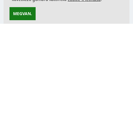
MEGVAN.
Az oldal nem található
A keresett oldal nem létezik.
.